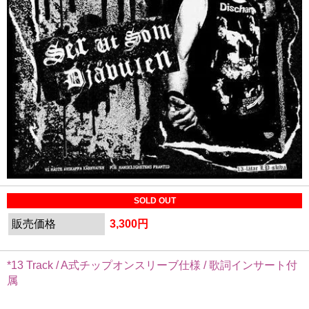
SOLD OUT
販売価格
3,300円
*13 Track / A式チップオンスリーブ仕様 / 歌詞インサート付
属