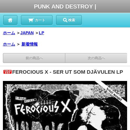
PUNK AND DESTROY |
カート
検索
ホーム
＞
JAPAN
＞
LP
ホーム
＞
新着情報
前の商品へ
次の商品へ
FEROCIOUS X - SER UT SOM DJÄVULEN LP