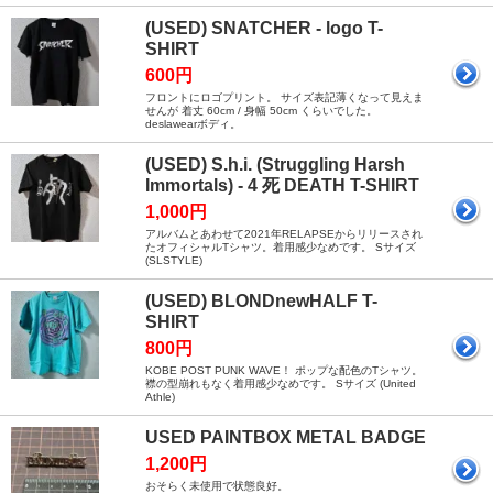
(USED) SNATCHER - logo T-
SHIRT
600円
フロントにロゴプリント。 サイズ表記薄くなって見えま
せんが 着丈 60cm / 身幅 50cm くらいでした。
deslawearボディ。
(USED) S.h.i. (Struggling Harsh
Immortals) - 4 死 DEATH T-SHIRT
1,000円
アルバムとあわせて2021年RELAPSEからリリースされ
たオフィシャルTシャツ。着用感少なめです。 Sサイズ
(SLSTYLE)
(USED) BLONDnewHALF T-
SHIRT
800円
KOBE POST PUNK WAVE！ ポップな配色のTシャツ。
襟の型崩れもなく着用感少なめです。 Sサイズ (United
Athle)
USED PAINTBOX METAL BADGE
1,200円
おそらく未使用で状態良好。