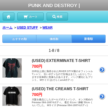
PUNK AND DESTROY |
カート
検索
ホーム
＞
USED STUFF
＞
WEAR
おすすめ順
価格順
新着順
1-8 / 8
(USED) EXTERMINATE T-SHIRT
700円
20年以上前に制作されたRIVER STYX製のオフィシャル
Tシャツ。 古いボディなので生地はまだしっかりしてい
ますが全体的に色落ちがあります。 バック腰元にもプリ
ント。 Mサイズ (おそらくanvilボディ)
(USED) THE CREAMS T-SHIRT
700円
大阪を拠点にしたガールズポストパンク。 オンス軽めの
Printstar 084-16874ボディ。 着丈 61cm / 身幅 50cm く
らいでした。 Mサイズ (Printstar 084-16874ボディ)