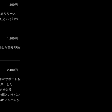
1,100円
ちら男道リリース
っていたという幻の
1,100円
活動した高知RAW
2,400円
ドのサポートも
に来日した
イクをとる
yの死というバン
4thアルバムが