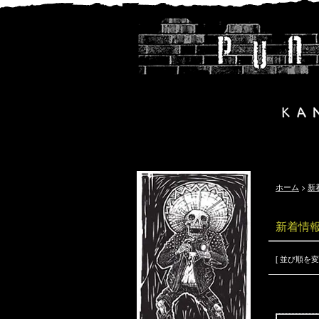
ホーム
>
新
新着情
[ 並び順を