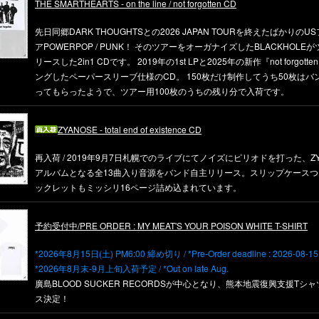
THE SMARTHEARTS - on the line / not forgotten CD
先日同郷DARK THOUGHTSとの2026 JAPAN TOURを終えたばかりの
アPOWERPOP / PUNK！ そのツアーをオーガナイズしたBLACKHOL
リースした2in1 CDです。 2019年の1st LPと2025年の新作『not forgot
ングしたペーパースリーブ仕様のCD。 150枚だけ制作してうち50枚はバ
ってもらったようで、ツアー用100枚のうちの残り分で入荷です。
ZYANOSE - total end of existence CD
再入荷 / 2019年9月7日札幌でのライブにてノイズにピリオドを打った、ZY
アルバムとなる全13曲入り音源をバンド自主リリース。スリップケース
ックレットもミッシリ16ページ詰め込まれています。
予約受付中/PRE ORDER : MY MEAT'S YOUR POISON WHITE T-SHIRT
*2026年8月15日(土) PM6:00 締め切り / *Pre-Order deadline : 2026-08-15
*2026年8月末-9月上旬入荷予定 / *Out on late Aug.
廣島BLOOD SUCKER RECORDSが中心となり、熊本地震復興支援Tシ
ス決定！