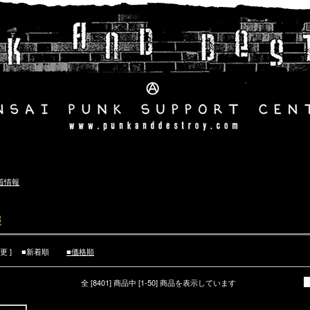
着情報
報
変更 ]
■新着順
■価格順
全 [8401] 商品中 [1-50] 商品を表示しています