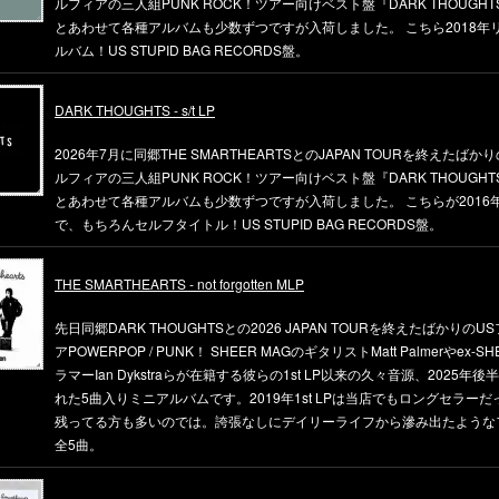
ルフィアの三人組PUNK ROCK！ツアー向けベスト盤『DARK THOUGHTS 
とあわせて各種アルバムも少数ずつですが入荷しました。 こちら2018年リ
ルバム！US STUPID BAG RECORDS盤。
DARK THOUGHTS - s/t LP
2026年7月に同郷THE SMARTHEARTSとのJAPAN TOURを終えたばか
ルフィアの三人組PUNK ROCK！ツアー向けベスト盤『DARK THOUGHTS 
とあわせて各種アルバムも少数ずつですが入荷しました。 こちらが2016年
で、もちろんセルフタイトル！US STUPID BAG RECORDS盤。
THE SMARTHEARTS - not forgotten MLP
先日同郷DARK THOUGHTSとの2026 JAPAN TOURを終えたばかりの
アPOWERPOP / PUNK！ SHEER MAGのギタリストMatt Palmerやex-S
ラマーIan Dykstraらが在籍する彼らの1st LP以来の久々音源、2025年
れた5曲入りミニアルバムです。2019年1st LPは当店でもロングセラー
残ってる方も多いのでは。誇張なしにデイリーライフから滲み出たような
全5曲。