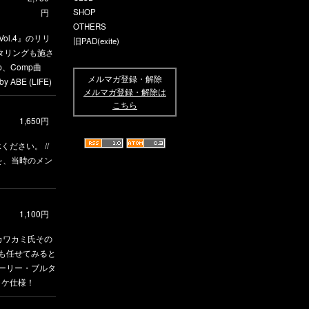
円
SHOP
OTHERS
 Vol.4』のリリ
旧PAD(exite)
スタリングも施さ
p、Comp曲
メルマガ登録・解除
ABE (LIFE)
メルマガ登録・解除は
こちら
1,650円
ださい。 //
様を、当時のメン
1,100円
Rカワカミ氏その
も任せてみると
ーリー・ブルタ
ャケ仕様！