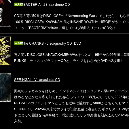
BACTERIA - 28 trax demo CD
CD再入荷 / 50番はDISCLOSEの『Neverending War』でしたが、こ
100番!DISCLOSEのKAWAKAMI氏とINSANE YOUTHのHIRO氏がや
ユニット"BACTERIA"が94年に遺していた28曲入りデモのCD化！
the CRANKS - discography CD+DVD
再入荷 / DISCLOSEのKAWAKAMI氏がVo.をつとめ、95年から96年頃に
PUNKS！ディスコグラフィーCDと、ライブをおさめたDVDの2枚組！
SERINGAI - IV : anastasis CD
拠点のジャカルタをはじめ、インドネシアではスタジアム級のツアーバン
務めるなどかなり広く知られた存在(フォロワー38万人!)、そして2025年
NEGATIFAのフロントマンとしても近年は活動するArianがこちらでもマ
SERINGAI。 2025年東京でのライブ出演直後に逝去したギタリストRick
ドにとって困難な時期を経て、彼が遺したリフや楽曲も刻み込んだ2026年
入荷。