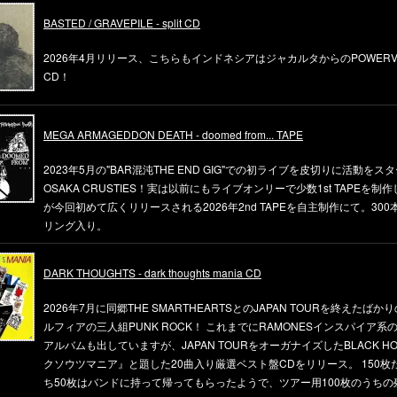
BASTED / GRAVEPILE - split CD
2026年4月リリース、こちらもインドネシアはジャカルタからのPOWERVIOLE
CD！
MEGA ARMAGEDDON DEATH - doomed from... TAPE
2023年5月の"BAR混沌THE END GIG"での初ライブを皮切りに活動をス
OSAKA CRUSTIES！実は以前にもライブオンリーで少数1st TAPEを
が今回初めて広くリリースされる2026年2nd TAPEを自主制作にて。30
リング入り。
DARK THOUGHTS - dark thoughts mania CD
2026年7月に同郷THE SMARTHEARTSとのJAPAN TOURを終えたばか
ルフィアの三人組PUNK ROCK！ これまでにRAMONESインスパイア系
アルバムも出していますが、JAPAN TOURをオーガナイズしたBLACK H
クソウツマニア』と題した20曲入り厳選ベスト盤CDをリリース。 150枚
ち50枚はバンドに持って帰ってもらったようで、ツアー用100枚のうち