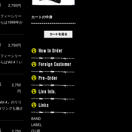
D
2,750円
グラフィーシリー
カートの中身
ちらは1999年か
D
2,750円
グラフィーシリー
らはVol.4！い
！
5
2,750
円
 Vol.4』のリリ
スタリングも施さ
BAND
LABEL
5
2,750
CLUB