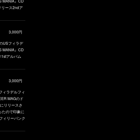
MANIA』CD
リース2ndア
3,000円
りのUSフィラデ
MANIA』CD
1stアルバム
3,000円
USフィラデルフィ
HEER MAGのド
後半にリリースさ
だったので印象に
フィリーパンク