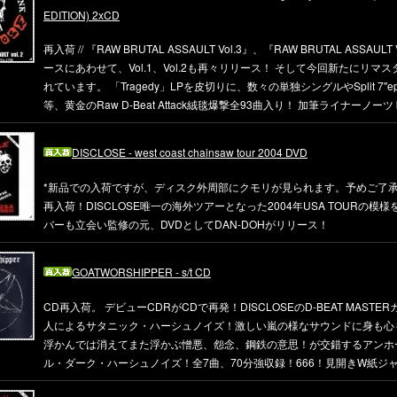
EDITION) 2xCD
再入荷 // 『RAW BRUTAL ASSAULT Vol.3』、『RAW BRUTAL ASSAULT
ースにあわせて、Vol.1、Vol.2も再々リリース！ そして今回新たにリマ
れています。 「Tragedy」LPを皮切りに、数々の単独シングルやSplit 7"e
等、黄金のRaw D-Beat Attack絨毯爆撃全93曲入り！ 加筆ライナーノーツ by 
DISCLOSE - west coast chainsaw tour 2004 DVD
*新品での入荷ですが、ディスク外周部にクモリが見られます。予めご了承く
再入荷！DISCLOSE唯一の海外ツアーとなった2004年USA TOURの模
バーも立会い監修の元、DVDとしてDAN-DOHがリリース！
GOATWORSHIPPER - s/t CD
CD再入荷。 デビューCDRがCDで再発！DISCLOSEのD-BEAT MASTE
人によるサタニック・ハーシュノイズ！激しい嵐の様なサウンドに身も心
浮かんでは消えてまた浮かぶ憎悪、怨念、鋼鉄の意思！が交錯するアンホ
ル・ダーク・ハーシュノイズ！全7曲、70分強収録！666！見開きW紙ジ