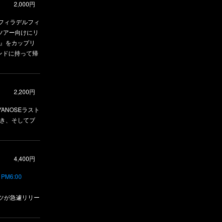
2,000円
USフィラデルフィ
Eがツアー向けにリ
ten』をカップリ
ンドに持って帰
2,200円
ANOSEラスト
つき、そしてブ
4,400円
 PM6:00
ャツが急遽リリー