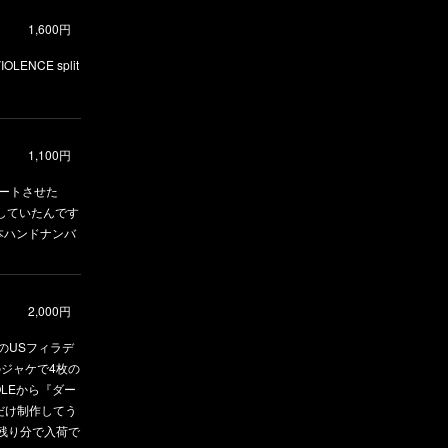
1,600円
NCE split
1,100円
タートさせた
制作していたんです
0本ハンドナンバ
2,000円
りのUSフィラデ
のジャケで4枚の
OLEから『ダー
だけ制作してう
の残り分で入荷で