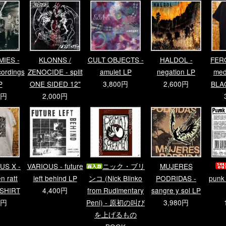
MIES -
KLONNS /
CULT OBJECTS -
HALDOL -
FER
ecordings
ZENOCIDE - split
amulet LP
negation LP
med 
P
ONE SIDED 12"
3,800円
2,600円
BLA
0円
2,000円
US X -
VARIOUS - future
ニック・ブリ
MUJERES
n ratt
left behind LP
ンコ (Nick Blinko
PODRIDAS -
punk
-SHIRT
4,400円
from Rudimentary
sangre y sol LP
0円
Peni) - 原初の叫び
3,980円
を上げるもの