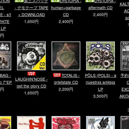
ATION
第三スバック
DYSTOPIA -
DYSTOPIA -
KAL
EL
- デモテープ TAPE
human=garbage
aftermath CD
AC
 - s/t
+ DOWNLOAD
CD
2,400円
a
HITE
1,650円
2,400円
 LP
0円
BAG -
TOTALIS -
PÖLS (POLS) - a
予約
LAUGHIN'NOSE -
o 7"EP
griefstate CD
nuestrxs amigxs
get the glory CD
0円
2,200円
LP
EXC
1,650円
3,500円
AKITA