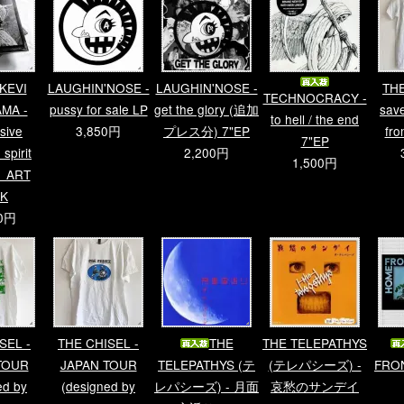
KEVI
LAUGHIN'NOSE -
LAUGHIN'NOSE -
THE
TECHNOCRACY -
MA -
pussy for sale LP
get the glory (追加
sav
to hell / the end
sive
3,850円
プレス分) 7"EP
fro
7"EP
 spirit
2,200円
1,500円
1 ART
K
00円
SEL -
THE CHISEL -
THE
THE TELEPATHYS
TOUR
JAPAN TOUR
TELEPATHYS (テ
(テレパシーズ) -
FRON
ed by
(designed by
レパシーズ) - 月面
哀愁のサンデイ