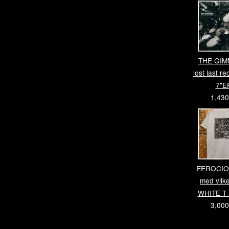
THE GIM
lost last r
7"E
1,43
FEROCIO
med vilke
WHITE T
3,00