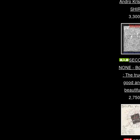
Andro Kris
SHI
3,30
SEC
NONE - B
: The tru
good an
beautif
2,75