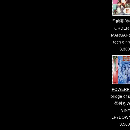
予約受付中
ORDER 
MARGAReT
tech din
3,30
POWERPL
bridge of s
帯付きWH
VIN
LP+DOW
3,50