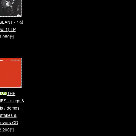
SLANT - 1집
vol.1) LP
3,980円
THE
ES - slugs &
ls / demos,
uttakes &
ftovers CD
2,200円