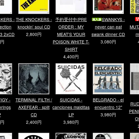
KERS -
THE KNOCKERS -
予約受付中/PRE
SWANKYS -
ection
knockin' soul CD
ORDER : MY
never can eat
MUTA
13 2xCD
2,800円
MEAT'S YOUR
swank dinner CD
m
0円
POISON WHITE T-
3,080円
SHIRT
4,400円
IGY -
TERMINAL FILTH /
SUICIDAS -
BELGRADO - el
RUD
erings
AXEFEAR - split
canciones malditas
encuentro 12"
PENI 
P
CD
LP
3,980円
O
0円
2,400円
3,980円