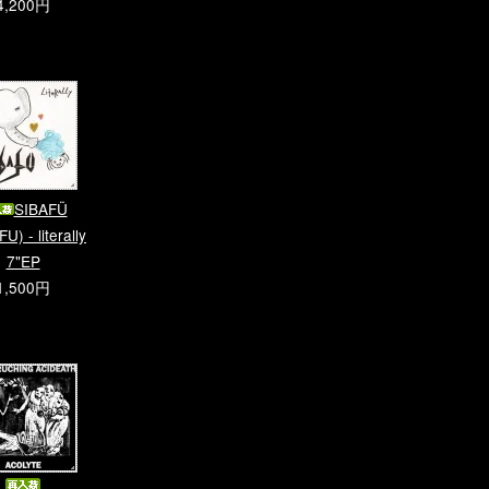
4,200円
SIBAFÜ
U) - literally
7"EP
1,500円