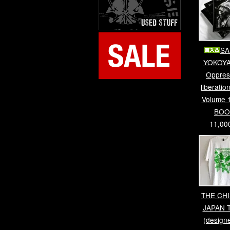
SA
YOKOYA
Oppres
liberation
Volume 
BOO
11,0
THE CHI
JAPAN 
(design