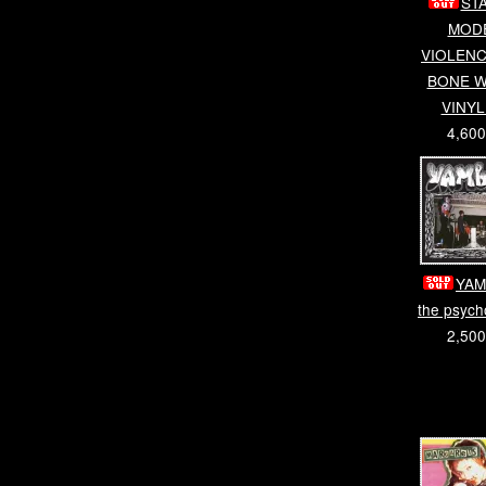
ST
MOD
VIOLENCE
BONE W
VINYL
4,60
YAM
the psych
2,50