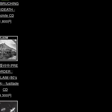
TBRUCHING
IDEATH -
colyte CD
1,800円
受付中/PRE
ORDER :
LAIM (80's
) - fusillade
CD
3,300円