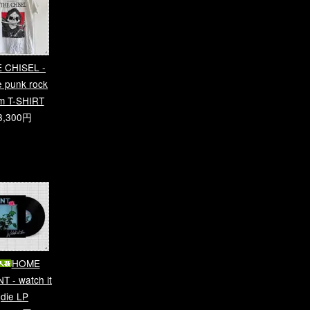
 CHISEL -
e punk rock
m T-SHIRT
3,300円
HOME
T - watch it
die LP