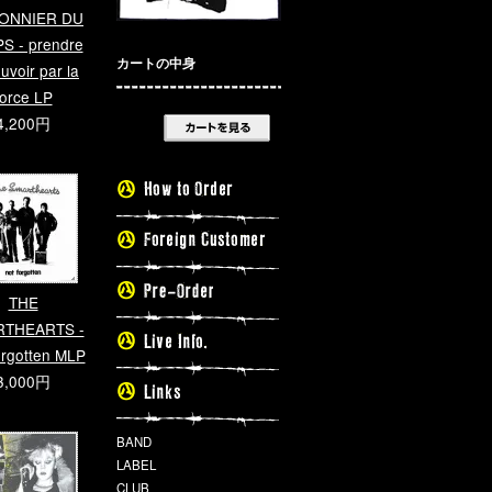
ONNIER DU
S - prendre
カートの中身
uvoir par la
force LP
4,200円
THE
THEARTS -
orgotten MLP
3,000円
BAND
LABEL
CLUB