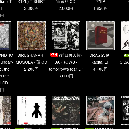
tian) T-
KTYL) T-SHIRT
宙返り CD
7"EP
RT
3,300円
2,000円
1,650円
0円
OND TO
BIRUSHANAH -
(近日再入荷)
DRAGSVIK -
oundary
MUGULA / 葎 CD
BARROWS -
kapital LP
(SIBAF
e, the
2,200円
tomorrow's fear LP
4,400円
d the
3,600円
ul CD
0円