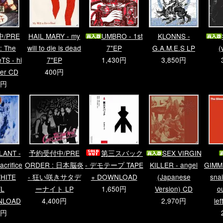
/PRE
HAIL MARY - my
UMBRO - 1st
KLONNS -
: The
will to die is dead
7"EP
G.A.M.E.S LP
(
S - hi
7"EP
1,430円
3,850円
ner CD
400円
0円
ANT -
予約受付中/PRE
第三スバック
SEX VIRGIN
acrifice
ORDER : 日本脳炎
- デモテープ TAPE
KILLER - angel
GIMMI
ITE
- 狂い咲きサタデ
+ DOWNLOAD
(Japanese
snai
YL
ーナイト LP
1,650円
Version) CD
o
NLOAD
4,400円
2,970円
le
0円