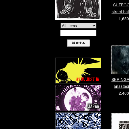
SUTEGO
street ba
1,65
SERINGAI 
anastas
2,40