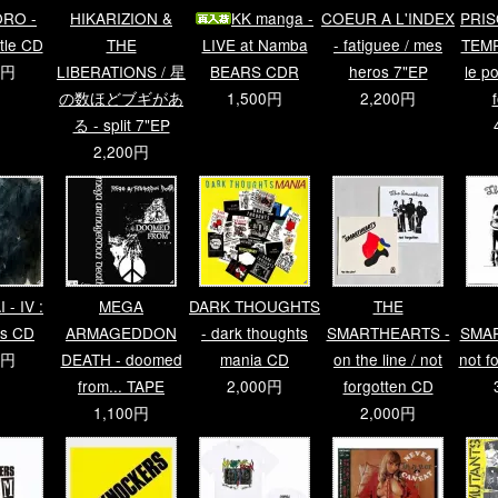
RO -
HIKARIZION &
KK manga -
COEUR A L'INDEX
PRIS
ttle CD
THE
LIVE at Namba
- fatiguee / mes
TEMP
0円
LIBERATIONS / 星
BEARS CDR
heros 7"EP
le po
の数ほどブギがあ
1,500円
2,200円
る - split 7"EP
2,200円
- IV :
MEGA
DARK THOUGHTS
THE
is CD
ARMAGEDDON
- dark thoughts
SMARTHEARTS -
SMAR
0円
DEATH - doomed
mania CD
on the line / not
not f
from... TAPE
2,000円
forgotten CD
1,100円
2,000円