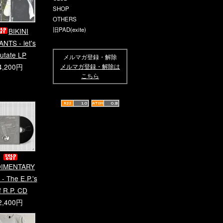
SHOP
OTHERS
旧PAD(exite)
BIKINI
NTS - let's
utate LP
メルマガ登録・解除
4,200円
メルマガ登録・解除は
こちら
IMENTARY
- The E.P.'s
f R.P. CD
2,400円