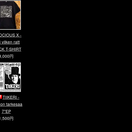
OCIOUS X -
vilken ratt
CK T-SHIRT
3,000円
TIIKERI -
 on tarkesaa
7"EP
1,500円