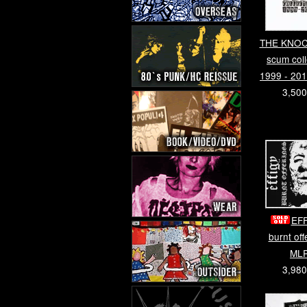
THE KNOC
scum coll
1999 - 20
3,50
EFF
burnt off
ML
3,98