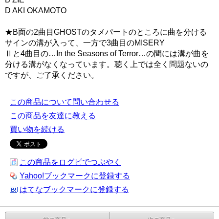
D AKI OKAMOTO
★B面の2曲目GHOSTのタメパートのところに曲を分ける
サインの溝が入って、一方で3曲目のMISERY
Ⅱと4曲目の…In the Seasons of Terror…の間には溝が曲を
分ける溝がなくなっています。聴く上では全く問題ないの
ですが、ご了承ください。
この商品について問い合わせる
この商品を友達に教える
買い物を続ける
この商品をログピでつぶやく
Yahoo!ブックマークに登録する
はてなブックマークに登録する