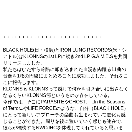
+ + + + + + + + + + + + + + + + + + + + + + + + + + +
BLACK HOLE(日・横浜)とIRON LUNG RECORDS(米・シ
アトル)はKLONNSの1st LPに続き2nd LP G.A.M.E.Sを共同
リリースしました。
私たちはひたすら冷酷に叩き込まれた血湧き肉躍る11曲の
音像を1枚の円盤にまとめることに成功しました。それをこ
こに報告します。
KLONNS is KLONNSって感じで何かを引き合いに出さなく
なるくらいKLONNS節というものが存在している。
今作では、そこにPARASITEやGHOST、...In the Seasons
of Terror...やLIFE FORCEのような、自分（BLACK HOLE）
にとって新しいアプローチの楽曲も生まれていて進化も感
じることができた。周りを後に置いていく感じも健在で、
彼らが標榜するNWOJHCを体現してくれていると思いま