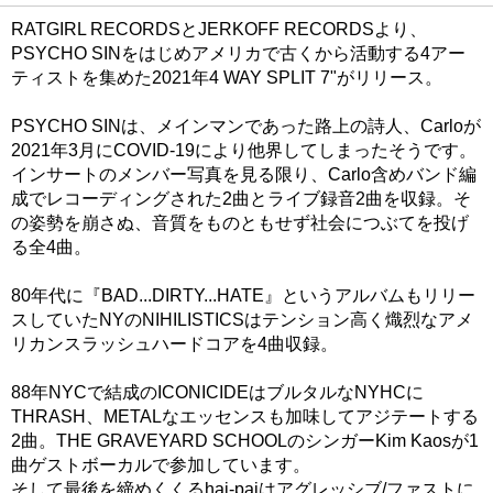
RATGIRL RECORDSとJERKOFF RECORDSより、
PSYCHO SINをはじめアメリカで古くから活動する4アー
ティストを集めた2021年4 WAY SPLIT 7"がリリース。
PSYCHO SINは、メインマンであった路上の詩人、Carloが
2021年3月にCOVID-19により他界してしまったそうです。
インサートのメンバー写真を見る限り、Carlo含めバンド編
成でレコーディングされた2曲とライブ録音2曲を収録。そ
の姿勢を崩さぬ、音質をものともせず社会につぶてを投げ
る全4曲。
80年代に『BAD...DIRTY...HATE』というアルバムもリリー
スしていたNYのNIHILISTICSはテンション高く熾烈なアメ
リカンスラッシュハードコアを4曲収録。
88年NYCで結成のICONICIDEはブルタルなNYHCに
THRASH、METALなエッセンスも加味してアジテートする
2曲。THE GRAVEYARD SCHOOLのシンガーKim Kaosが1
曲ゲストボーカルで参加しています。
そして最後を締めくくるhaj-pajはアグレッシブ/ファストに