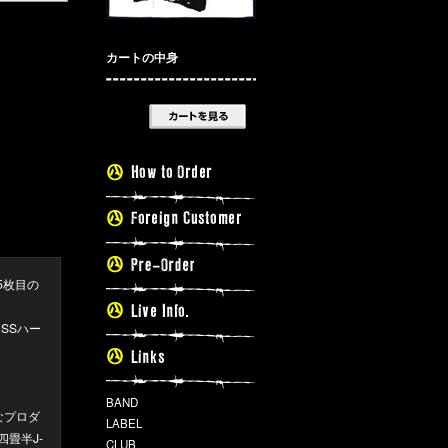
カートの中身
5枚目の
SSハー
BAND
なプロダ
LABEL
畳半J-
CLUB