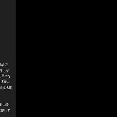
時品の
一郎氏が
で屋台を
熱い演奏に
植民地支
野由希
駆使して