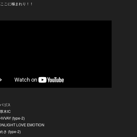
Kここに極まれり！！
ラパゴス
厚木IC
HVVAY (type-2)
ONLIGHT LOVE EMOTION
き (type-2)