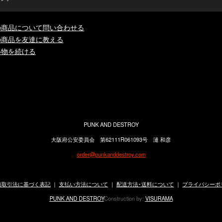
の商品について問い合わせる
の商品を友達に教える
い物を続ける
PUNK AND DESTROY
大阪府公安委員会 第62111R061093号 漣 和彦
order@punkanddestroy.com
商取引法に基づく表記
｜
支払い方法について
｜
配送方法･送料について
｜
プライバシーポ
PUNK AND DESTROY
Construction by:
VISURAMA