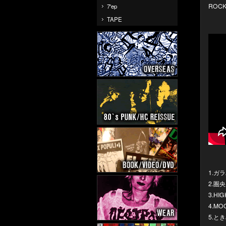
ROC
7'ep
TAPE
1.ガ
2.圏央
3.HIG
4.MO
5.ときめ