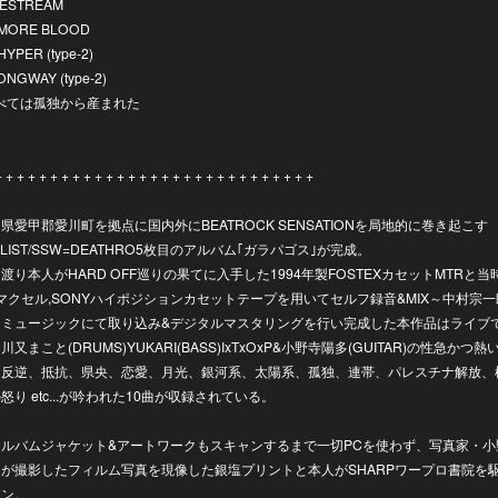
VESTREAM
 MORE BLOOD
HYPER (type-2)
NGWAY (type-2)
すべては孤独から産まれた
+ + + + + + + + + + + + + + + + + + + + + + + + + + + + +
県愛甲郡愛川町を拠点に国内外にBEATROCK SENSATIONを局地的に巻き起こす
ALIST/SSW=DEATHRO5枚目のアルバム｢ガラパゴス｣が完成。
渡り本人がHARD OFF巡りの果てに入手した1994年製FOSTEXカセットMTRと当
A,マクセル,SONYハイポジションカセットテープを用いてセルフ録音&MIX～中村宗
スミュージックにて取り込み&デジタルマスタリングを行い完成した本作品はライブ
川又まこと(DRUMS)YUKARI(BASS)IxTxOxP&小野寺陽多(GUITAR)の性急かつ
た反逆、抵抗、県央、恋愛、月光、銀河系、太陽系、孤独、連帯、パレスチナ解放、
怒り etc...が吟われた10曲が収録されている。
アルバムジャケット&アートワークもスキャンするまで一切PCを使わず、写真家・小
が撮影したフィルム写真を現像した銀塩プリントと本人がSHARPワープロ書院を
イン。