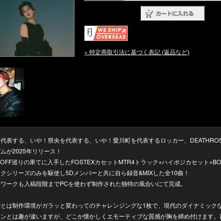
» 特定商取引法に基づく表記 (返品など)
代表する、いや！県央を代表する、いや！愛川町を代表するロッカー、DEATHRO
ムが2025年リリース！
DOFF巡りの果てに入手したFOSTEXカセットMTR4トラック+ハイポジカセット+BO
クシリーズのみを駆使し5Dメンバーと共に自ら録音&MIXした全10曲！
トワークも入稿段階までPCを使わず制作された独特の風合いにて完成。
でとは制作環境がガラッと変わってのチャレンジングな1枚で、現代のダイナミック
ョンとは趣が違いますが、どこか懐かしくエモーティブな質感が胸を締め付けます。四