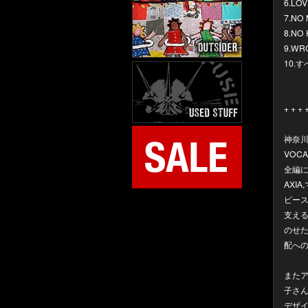
6.LO
7.NO
8.NO 
9.WRO
10.
+ + + 
神奈川
VOC
全編に
AXI
ピー
支える
のせ
配への
また
子さん
デザ