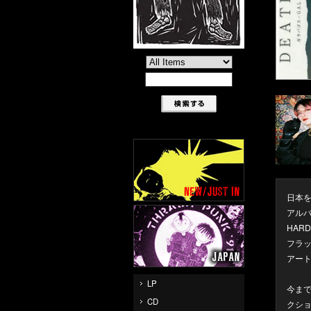
日本を
アルバ
HAR
フラッ
アー
LP
今ま
CD
クシ