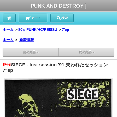
PUNK AND DESTROY |
カート
検索
ホーム
＞
80's PUNK/HC/REISSU
＞
7'ep
ホーム
＞
新着情報
前の商品へ
次の商品へ
SIEGE - lost session '91 失われたセッション
7"ep