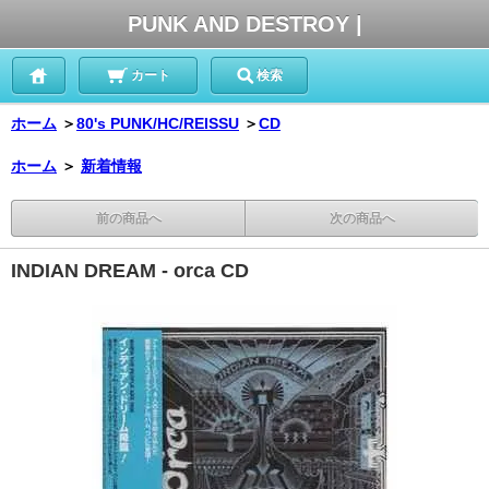
PUNK AND DESTROY |
カート
検索
ホーム
＞
80's PUNK/HC/REISSU
＞
CD
ホーム
＞
新着情報
前の商品へ
次の商品へ
INDIAN DREAM - orca CD