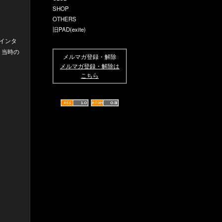
SHOP
OTHERS
旧PAD(exite)
のインタ
を、当時の
メルマガ登録・解除
メルマガ登録・解除は
こちら