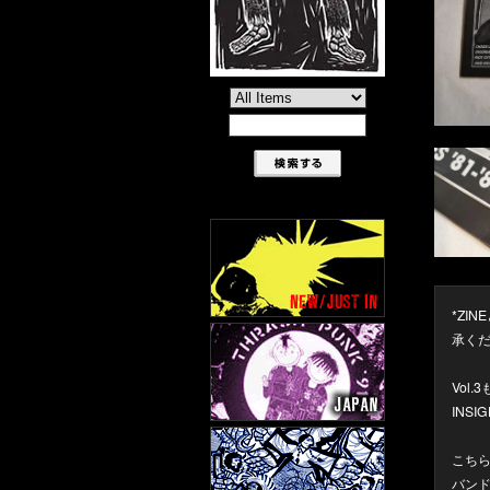
*ZI
承く
Vol
INSI
こちらは
バンド