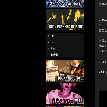
付属の
CHA
ビュー
貴重
LP
付属のC
CD
MAGG
7'ep
POLI
TAPE
の2曲
ZIN