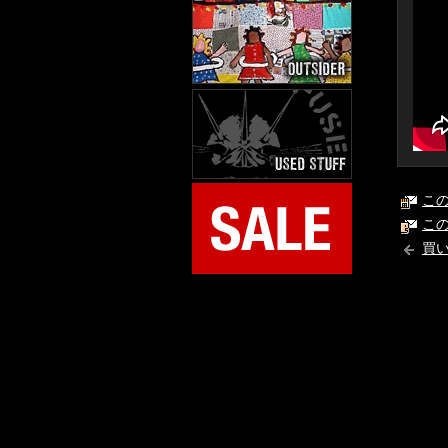
こ
こ
買