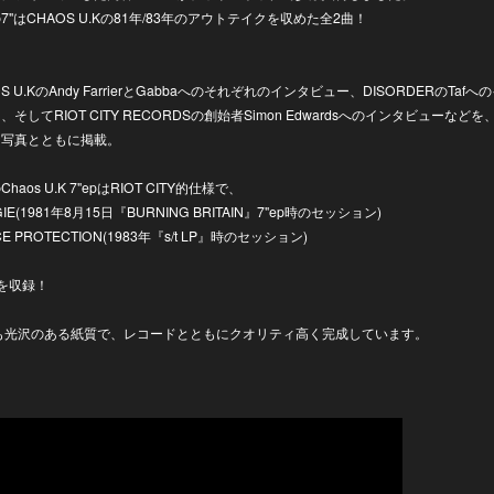
7"はCHAOS U.Kの81年/83年のアウトテイクを収めた全2曲！
OS U.KのAndy FarrierとGabbaへのそれぞれのインタビュー、DISORDERのTafへ
、そしてRIOT CITY RECORDSの創始者Simon Edwardsへのインタビューなど
な写真とともに掲載。
haos U.K 7"epはRIOT CITY的仕様で、
IE(1981年8月15日『BURNING BRITAIN』7"ep時のセッション)
CE PROTECTION(1983年『s/t LP』時のセッション)
を収録！
Eも光沢のある紙質で、レコードとともにクオリティ高く完成しています。