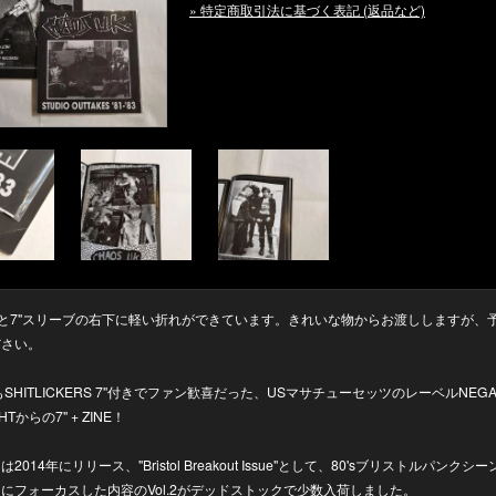
» 特定商取引法に基づく表記 (返品など)
NEと7"スリーブの右下に軽い折れができています。きれいな物からお渡ししますが、
ださい。
.3もSHITLICKERS 7"付きでファン歓喜だった、USマサチューセッツのレーベルNEGAT
GHTからの7" + ZINE！
2014年にリリース、"Bristol Breakout Issue"として、80'sブリストルパンクシ
にフォーカスした内容のVol.2がデッドストックで少数入荷しました。