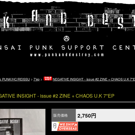
's PUNK/HC/REISSU
>
7'ep
>
NEGATIVE INSIGHT - issue #2 ZINE + CHAOS U.K 7"
ATIVE INSIGHT - issue #2 ZINE + CHAOS U.K 7"EP
2,750円
販売価格