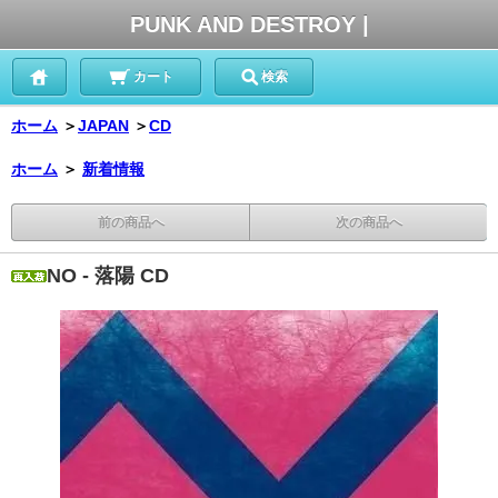
PUNK AND DESTROY |
カート
検索
ホーム
＞
JAPAN
＞
CD
ホーム
＞
新着情報
前の商品へ
次の商品へ
NO - 落陽 CD