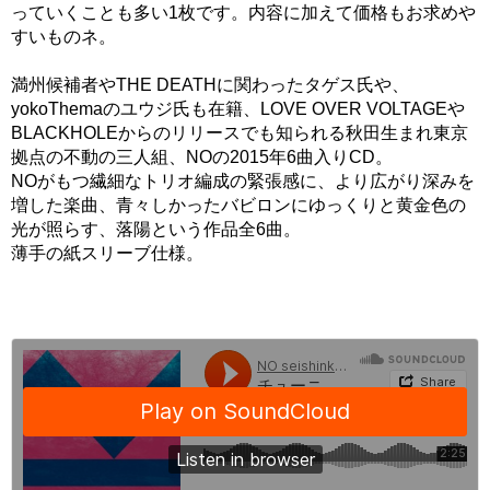
っていくことも多い1枚です。内容に加えて価格もお求めや
すいものネ。
満州候補者やTHE DEATHに関わったタゲス氏や、
yokoThemaのユウジ氏も在籍、LOVE OVER VOLTAGEや
BLACKHOLEからのリリースでも知られる秋田生まれ東京
拠点の不動の三人組、NOの2015年6曲入りCD。
NOがもつ繊細なトリオ編成の緊張感に、より広がり深みを
増した楽曲、青々しかったバビロンにゆっくりと黄金色の
光が照らす、落陽という作品全6曲。
薄手の紙スリーブ仕様。