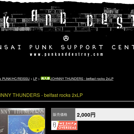
's PUNK/HC/REISSU
>
LP
>
JOHNNY THUNDERS - belfast rocks 2xLP
NNY THUNDERS - belfast rocks 2xLP
2,000円
販売価格