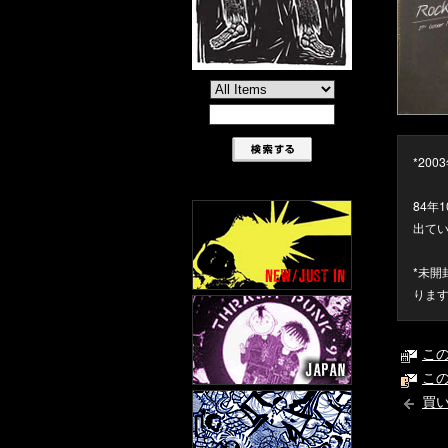
*20
84年
出てい
*未開
りま
こ
こ
買