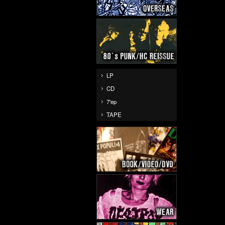
LP
CD
7'ep
TAPE