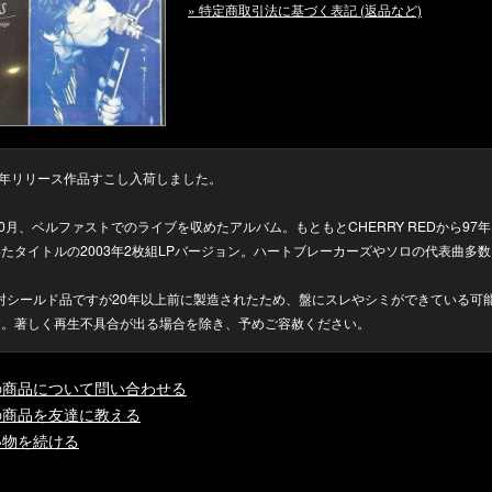
» 特定商取引法に基づく表記 (返品など)
03年リリース作品すこし入荷しました。
10月、ベルファストでのライブを収めたアルバム。もともとCHERRY REDから97年
たタイトルの2003年2枚組LPバージョン。ハートブレーカーズやソロの代表曲多数
封シールド品ですが20年以上前に製造されたため、盤にスレやシミができている可
す。著しく再生不具合が出る場合を除き、予めご容赦ください。
の商品について問い合わせる
の商品を友達に教える
い物を続ける