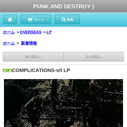
PUNK AND DESTROY |
カート
検索
ホーム
＞
OVERSEAS
＞
LP
ホーム
＞
新着情報
前の商品へ
次の商品へ
COMPLICATIONS-s/t LP