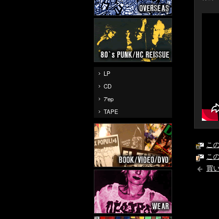
LP
CD
7'ep
TAPE
こ
こ
買