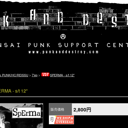
's PUNK/HC/REISSU
>
7'ep
>
SPERMA - s/t 12"
RMA - s/t 12"
2,800円
販売価格