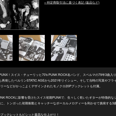
» 特定商取引法に基づく表記 (返品など)
I PUNX！スイス・チューリッヒ70's PUNK ROCK名バンド、スペルマの79年3曲入り
 7"も再発したベルリンSTATIC AGEから2021年リイシュー。そして当時の写真やフ
リーなどがかっこよくデザインされたモノクロ20Pブックレットも付属。
PUNK ROCKに影響を受けたスイス初期PUNKで、生々しく乾いたギターが特徴的な
曲に、トンガった初期衝動とキャッチーなボーカルメロディーを利かせて挑発する3
のブックレットもビシッと最高な仕上がり！