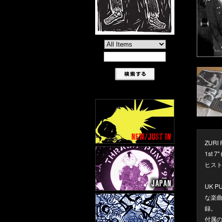
ZUR
1st
ヒスト
UK 
な楽
録。
付属