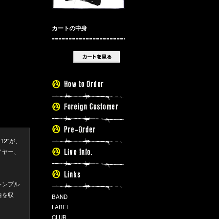
カートの中身
12"が、
ライヤー、
シンプル
曲を収
BAND
LABEL
CLUB