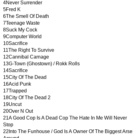
4Never Surrender
5Fred K
6The Smell Of Death
7Teenage Waste
8Suck My Cock
9Computer World
10Sacrifice
11The Right To Survive
12Cannibal Carnage
13G-Town (Ghostown) / Rokk Rolls
14Sacrifice
15City Of The Dead
16Acid Punk
17Trapped
18City Of The Dead 2
19Uncut
20Over N Out
21A Good Cop Is A Dead Cop The Hate In Me Will Never
Stop
22Into The Funhouse / God Is A Owner Of The Biggest Arse