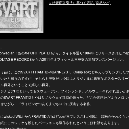
» 特定商取引法に基づく表記 (返品など)
荷。
s Norwegian！あのX-PORT PLATERから、タイトル通り1984年にリリースされた7"
OLTAGE RECORDSからの2011年オフィシャル再発盤の追加プレスバージョン。
う昔に、このSVART FRAMTIDやBANNLYST、Comp epなどをカップリングした
ていたと思うのですが、そちらも廃盤だし今回はオリジナルに忠実なポスタースリー
ャル再発ということで嬉しい再発。
ンジナビアHCといってもスウェーデン、フィンランド、ノルウェーそれぞれ違いが
のSVART FRAMTIDもやはりノルウェイ独特の曇った、どこか哀愁ただようメロ
させながら、ドライビンかつあくまでもロウに疾走する名作。
にwicked WitchからFRAMTIDの1st 7"epが再プレスされた際に、33枚かそれくら
の紙にこのジャケを模したバージョンも製作されたというこぼれ話もあります。
iplin"含む全6曲収録。