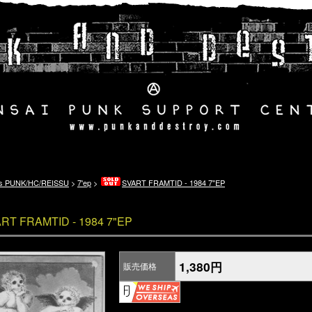
's PUNK/HC/REISSU
>
7'ep
>
SVART FRAMTID - 1984 7"EP
RT FRAMTID - 1984 7"EP
1,380円
販売価格