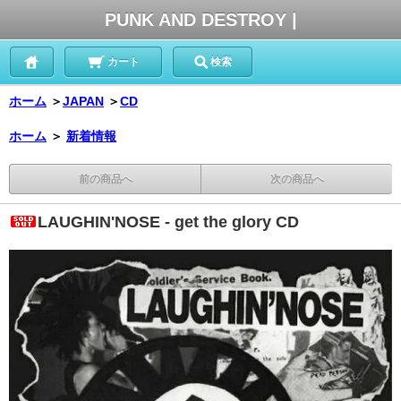
PUNK AND DESTROY |
カート
検索
ホーム
＞
JAPAN
＞
CD
ホーム
＞
新着情報
前の商品へ
次の商品へ
LAUGHIN'NOSE - get the glory CD