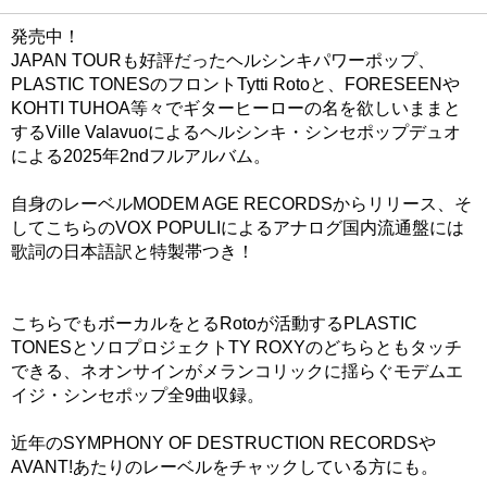
発売中！
JAPAN TOURも好評だったヘルシンキパワーポップ、
PLASTIC TONESのフロントTytti Rotoと、FORESEENや
KOHTI TUHOA等々でギターヒーローの名を欲しいままと
するVille Valavuoによるヘルシンキ・シンセポップデュオ
による2025年2ndフルアルバム。
自身のレーベルMODEM AGE RECORDSからリリース、そ
してこちらのVOX POPULIによるアナログ国内流通盤には
歌詞の日本語訳と特製帯つき！
こちらでもボーカルをとるRotoが活動するPLASTIC
TONESとソロプロジェクトTY ROXYのどちらともタッチ
できる、ネオンサインがメランコリックに揺らぐモデムエ
イジ・シンセポップ全9曲収録。
近年のSYMPHONY OF DESTRUCTION RECORDSや
AVANT!あたりのレーベルをチャックしている方にも。