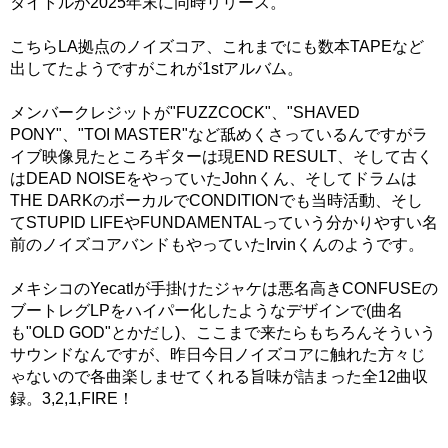
タイトルが2025年末に同時リリース。
こちらLA拠点のノイズコア、これまでにも数本TAPEなど
出してたようですがこれが1stアルバム。
メンバークレジットが"FUZZCOCK"、"SHAVED
PONY"、"TOI MASTER"など舐めくさっているんですがラ
イブ映像見たところギターは現END RESULT、そして古く
はDEAD NOISEをやっていたJohnくん、そしてドラムは
THE DARKのボーカルでCONDITIONでも当時活動、そし
てSTUPID LIFEやFUNDAMENTALっていう分かりやすい名
前のノイズコアバンドもやっていたIrvinくんのようです。
メキシコのYecatlが手掛けたジャケは悪名高きCONFUSEの
ブートレグLPをハイパー化したようなデザインで(曲名
も"OLD GOD"とかだし)、ここまで来たらもちろんそういう
サウンドなんですが、昨日今日ノイズコアに触れた方々じ
ゃないので各曲楽しませてくれる旨味が詰まった全12曲収
録。3,2,1,FIRE！