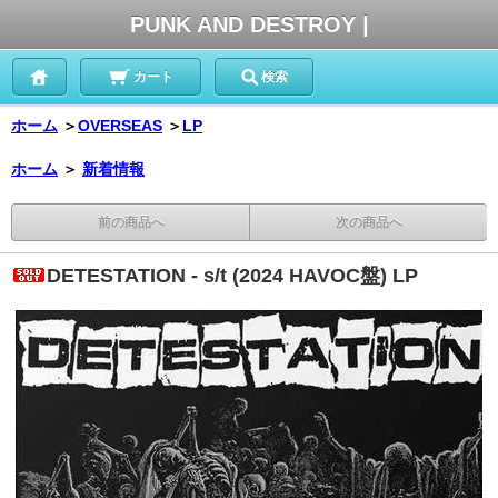
PUNK AND DESTROY |
カート
検索
ホーム
＞
OVERSEAS
＞
LP
ホーム
＞
新着情報
前の商品へ
次の商品へ
DETESTATION - s/t (2024 HAVOC盤) LP