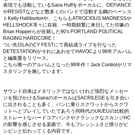
表現でも活動しているSaira Huffをボーカルに、DEFIANCE
やRESISTなどなど数多くのバンドで活動する鋼のベーシス
トKelly Halliburtonや、こちらもATROCIOUS MADNESSや
HELLSHOCK等々に在籍、一時期頻繁に来日してた印象の
Brian Hopperらが在籍した90's PORTLAND POLITICAL
RAGING HARDCORE！
つい先日LAのCY FESTにて再結成ライブを行なった
DETESTATIONがそれにあわせてHAVOCより98年アルバム
と編集盤をリリース。
こちら唯一のアルバムとなった98年作！Jack Controlがリマ
スタリングを施しています。
サウンド自体はメタリックではないけれど強烈なメッセー
ジを投げかけるSairaのボーカルはSACRILEGEも引き合い
に出されることも多く、バンに乗りスクワットからスクワ
ットへとプレイしていたであろう同時代のUK/EUの比較的
ストレートなハードコアパンクやクラシックなスカンジHC
の影響を感じさせる楽曲で、今もフレッシュさと憤りがビ
シビシと伝わってくる内容です。