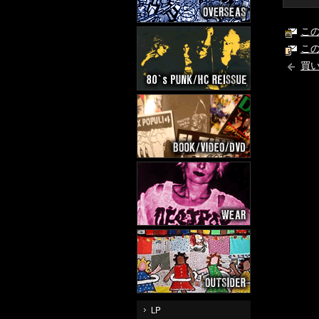
こ
こ
買
LP