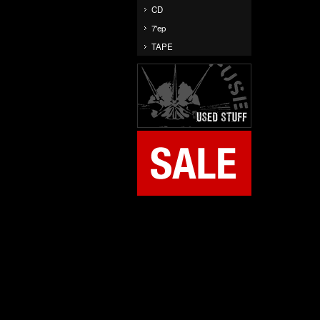
CD
7'ep
TAPE