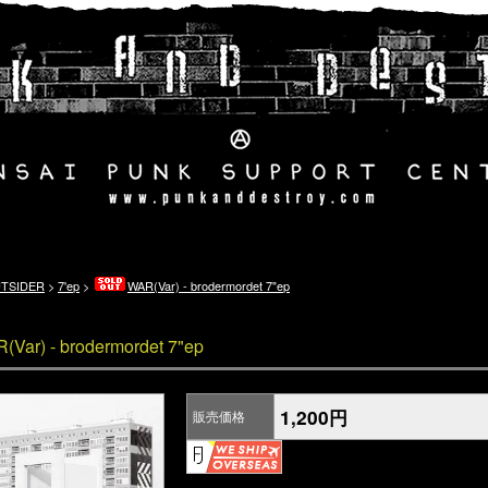
TSIDER
>
7'ep
>
WAR(Var) - brodermordet 7"ep
(Var) - brodermordet 7"ep
1,200円
販売価格